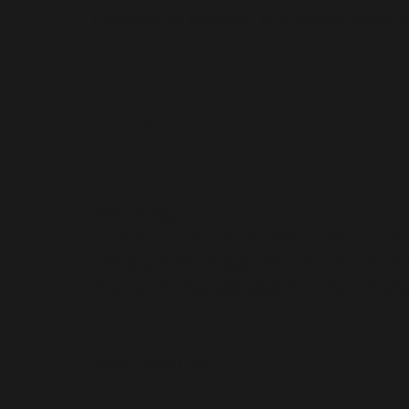
Grundschulen herrschen. Alles Weitere persönlic
Kurse
Montag
Kurs 1: 05.02.2024 – 06.05.2
Rosenmontag, dem 12.02.20
Kurs 2: 16.09.2024 – 25.11.20
13.00 – 20.00 Uhr