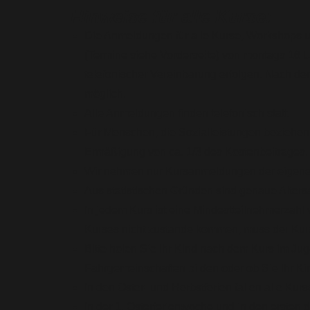
Hinweise für alle Kurse:
Die Anmeldungen für alle Kurse, Workshops 
(Termine siehe Vorderseite) von montags 16 Uh
telefonischer Vereinbarung erfolgen. Nach 
möglich.
Alle Anmeldungen finden telefonisch statt.
Für Menschen, die Sozialleistungen beziehen u
Ermäßigung von ca. 1/3 des Kostenbeitrages
Wir nehmen nur Kursanmeldungen der eigene
Aus statistischen Gründen sind genaue Alters
In jedem Kurs ist eine Mindestteilnehmerzahl
Kurses nicht zustande kommen, muss der Kurs 
Bitte holen Sie Ihr Kind nach dem Kurs im Ju
Fahrgemeinschaften bilden oder ob Sie Ihr Ki
In den Oster- und Herbstferien fallen alle Kurs
In der 1. Osterferienwoche und in den ersten 