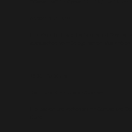
Offener Treff für Kinder: 12 – 13 J. bis 19 Uhr, 
Ab dem 08.01.2024
Hier könnt ihr Billard, Tischtennis und Gesells
austauschen, vorm Spiegel tanzen, Musik hören, 
16.30 – 18.00 Uhr
Back- und Kochkurs ab 6 Jahren
Hier backen und kochen wir mit Gemüse und Obst
Diane