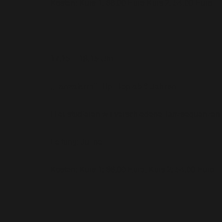
Kosten: Kurs 1. 66,00 Euro Kurs 2. 54,00 Euro
17.15 – 18.15 Uhr
„Tanzalarm“ Hip-Hop ab 6 Jahren
Hier studieren wir verschiedene Tanzsequenzen 
Leitung: Juline
Kosten: Kurs 1: 66,00 Euro, Kurs 2: 54,00 Euro