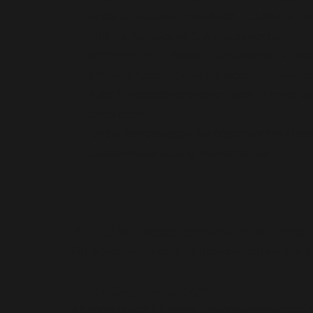
Kinder ab 6 Jahren, von 08.00 – 13.00 Uhr, an.
Frühling. Anmeldung 1. Anmeldewoche
Sommerferien 1. Woche: Fantasiereise 2. Wo
Mittelalter Kosten: 50,-€ die Woche, einzeln
In der 1. Herbstferienwoche bieten wir eine 
geschlossen.
Für die Anmeldungen benötigen wir Ihre Han
Datenschutzerklärung unterschreiben.
An alle Besucher*innen de
Für Schäden jeglicher Art übernehmen wir keine
Unwetterwarnung
Ab sofort gelten für unser Jugendzentrum diesel