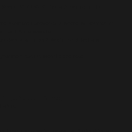
 Kosten: 40,-€ / 50,- €. Thema: Alles rund um den
che: Kunst und Handwerker, 3. Woche: Willkommen im
 buchbar 1. Anmeldewoche
Jugendwoche an, in der 2. Woche bleibt das Haus
dynummern, dafür müssen Sie eine neue
s Jugendzentrums,
 Haftung.
ben Regeln bei Unwetter, die auch an Kindergärten und