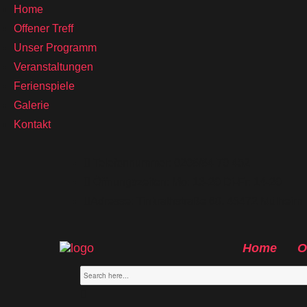
Home
Offener Treff
Unser Programm
Veranstaltungen
Ferienspiele
Galerie
Kontakt
Telefonnummer: 0208/84 70 452
Öffnungszeiten: Mo: 13-20 Di-Fr: 14-20
Adresse: Tinkrathstraße 68, 45472 Mülheim
Home
O