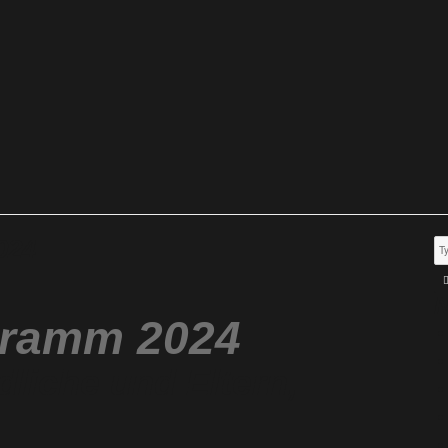
024
N
gramm 2024
dliche und Eltern,