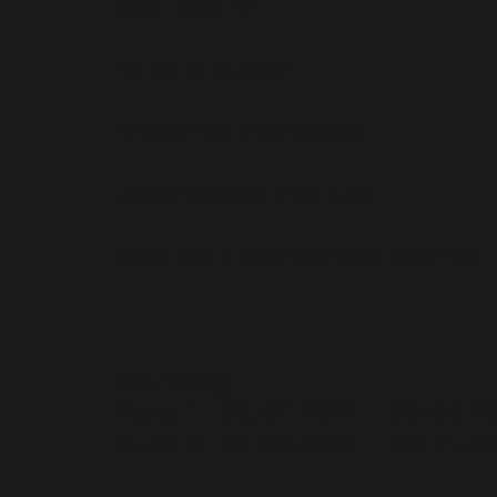
18:30 – 19:30 Uhr
HipHop ab 10 Jahren
Ein cooler Tanz wird einstudiert.
Leitung: Tanzschule Ritter, Juline
Kosten: Kurs 1. 66,00 Euro, Kurs 2. 54,00 Euro
Dienstag
Kurs 1: 06.02.2024 – 30.04.20
Kurs 2: 17.09.2024 – 26.11.20