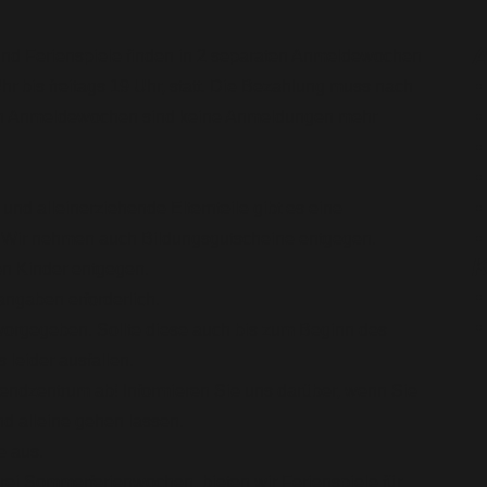
A
und Ferienspiele finden in 2 separaten Anmeldewochen
r bis freitags 19 Uhr, statt. Die Bezahlung muss nach
den Anmeldewochen sind keine Anmeldungen mehr
nd alleinerziehende Elternteile gibt es eine
. Wir nehmen auch Bildungsgutscheine entgegen.
K
n Kinder entgegen.
angaben erforderlich.
 vorgegeben. Sollte diese auch bis zum Beginn des
leider ausfallen.
gendzentrum ab! Informieren Sie uns darüber, wenn Sie
nd alleine gehen lassen.
e aus.
drei Sommerferienwochen, bieten wir Ferienspiele für