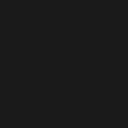
ab 14 J. bis 20 Uhr
chaftsspiele spielen, das Neuste vom Wochenende
Kickern und vieles mehr.
 der Saison sowie euren Lieblingsrezepten. Leitung: